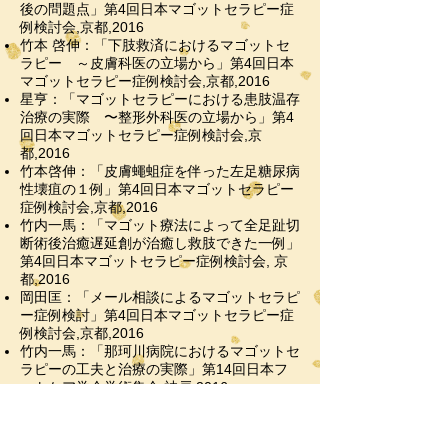
後の問題点」第4回日本マゴットセラピー症
例検討会,京都,2016
竹本 啓伸：「下肢救済におけるマゴットセ
ラピー ～皮膚科医の立場から」第4回日本
マゴットセラピー症例検討会,京都,2016
星亨：「マゴットセラピーにおける患肢温存
治療の実際 〜整形外科医の立場から」第4
回日本マゴットセラピー症例検討会,京
都,2016
竹本啓伸：「皮膚蠅蛆症を伴った左足糖尿病
性壊疽の１例」第4回日本マゴットセラピー
症例検討会,京都,2016
竹内一馬：「マゴット療法によって全足趾切
断術後治癒遅延創が治癒し救肢できた一例」
第4回日本マゴットセラピー症例検討会, 京
都,2016
岡田匡：「メール相談によるマゴットセラピ
ー症例検討」第4回日本マゴットセラピー症
例検討会,京都,2016
竹内一馬：「那珂川病院におけるマゴットセ
ラピーの工夫と治療の実際」第14回日本フ
ットケア学会学術集会,神戸,2016
竹内一馬： ｢マゴット療法によって全足趾
切断術後治癒遅延創が治癒し救肢できた一
例｣第57回日本脈管学会学術集会,奈良,2016