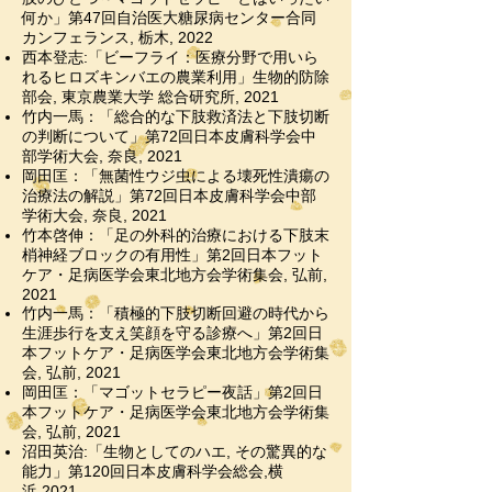
何か」
第47回自治医大糖尿病センター合同
カンフェランス, 栃木, 2022
西本登志:「ビーフライ：医療分野で用いら
れるヒロズキンバエの農業利用」生物的防除
部会, 東京農業大学 総合研究所, 2021
竹内一馬：「総合的な下肢救済法と下肢切断
の判断について」第72回日本皮膚科学会中
部学術大会, 奈良, 2021
岡田匡：「無菌性ウジ虫による壊死性潰瘍の
治療法の解説」
第72回日本皮膚科学会中部
学術大会, 奈良, 2021
竹本啓伸：「足の外科的治療における下肢末
梢神経ブロックの有用性」第2回日本フット
ケア・足病医学会東北地方会学術集会, 弘前,
2021
竹内一馬：「積極的下肢切断回避の時代から
生涯歩行を支え笑顔を守る診療へ」第2回日
本フットケア・足病医学会東北地方会学術集
会, 弘前, 2021
岡田匡：「マゴットセラピー夜話」
第2回日
本フットケア・足病医学会東北地方会学術集
会, 弘前, 2021
沼田英治:「生物としてのハエ, その驚異的な
能力」第120回日本皮膚科学会総会,横
浜,2021