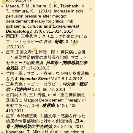
887-894,2015
Maeda, T. M., Kimura, C. K., Takahashi, K.
T., Ichimura, K. I. (2014). Increase in skin
perfusion pressure after maggot
debridement therapy for critical limb
ischaemia.
Clinical and Experimental
Dermatology.
39(8), 911-914, 2014
岡田匡, 三井秀也：クリニック外来における
マゴットセラピーの役割.
創傷
4.3: 149
155,2013
星亨,工藤文孝; 山岸賢一郎： 糖尿病に合併
した感染性足病変の患肢温存治療: マゴット
セラピーの治療成績.
日本骨・関節感染症学
会雑誌
, 27: 17-20,2013
竹内一馬：マゴット療法：ウジ虫が皮膚潰瘍
を治す.
Vascular Street
Vol.7-8:1-4,2012
三井秀也：マゴットセラピー.
内分泌・糖尿
病・代謝内科
33.1: 66-72, 2011
谷口尚大郎, 三井秀也, et al：重症糖尿病性
足壊疽に Maggot Debridement Therapy が
有効であった 1 例.
糖尿病
, 54(6), 406-
410,2011
星亨, 今給黎直明; 工藤文孝：感染を伴った
糖尿病性足部壊疽に対する創傷治療.
日本
骨・関節感染症学会雑誌
, 25: 22-25, 2011
Kawabata, T., Mitsui H, et al：Induction of