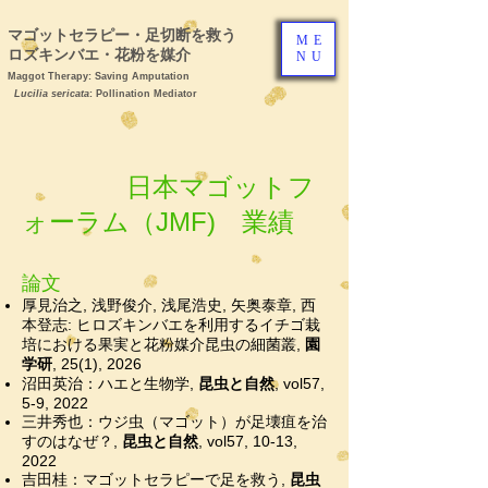
マゴットセラピー・足切断を救う ヒ
ME
ロズキンバエ・花粉を媒介
NU
Maggot Therapy: Saving Amputation
Lucilia sericata
: Pollination Mediator
日本マゴットフ
ォーラム（JMF) 業績
論文
厚見治之, 浅野俊介, 浅尾浩史, 矢奥泰章, 西
本登志: ヒロズキンバエを利用するイチゴ栽
培における果実と花粉媒介昆虫の細菌叢,
園
学研
, 25(1), 2026
沼田英治：ハエと生物学,
昆虫と自然
, vol57
,
5
-9
, 2022
三井秀也：ウジ虫（マゴット）
が足壊疽を治
すのはなぜ？
,
昆虫と自然
, vol57
, 10
-13
,
2022
吉田桂：マゴットセラピーで足を救う
,
昆虫