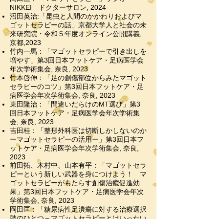
NIKKEI ドクターサロン, 2024
沼田英治:「昆虫
と人間のかかわりおよびマ
ゴットセラピーの話」京都大学人と社会の未
来研究院・
令和５年度オンライン公開講義,
京都
,2023
竹
内一馬：「マゴットセラピーで引き出しを
増やす」第3回日本フットケア・足病医学会
年次学術集会, 奈良, 2023
竹本啓伸：「足の創傷部位からみたマゴット
セラピーのコツ」第3回日本フットケア・足
病医学会年次学術集会, 奈良, 2023
東田隆治：「間違いだらけのMT選び」第3
回日本フットケア・足病医学会年次学術集
会, 奈良, 2023
吉田桂：「整形外科医は切断しかしないのか
ーマゴットセラピーの活用ー」第3回日本フ
ットケア・足病医学会年次学術集会, 奈良,
2023
​前田拓、木村中、山本有平：「マゴットセラ
ピーという新しい武器を身につけよう！ マ
ゴットセラピーがもたらす創傷治癒促進効
果」第3回日本フットケア・足病医学会年次
学術集会, 奈良, 2023
岡田匡：「糖尿病性足潰瘍に対する治療選択
肢のひとつ～マゴットセラピーとはいったい