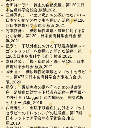
倉田祥一朗：「昆虫の自然免疫」第120回日
本皮膚科学会総会,横浜
,2021
三井秀也：「ハエと私たちの深いつながり～
日本で初めてのウジ虫を用いた治療」
第120
回日本皮膚科学会総会,横浜
,2021
竹本啓伸：「糖尿病性潰瘍・壊疽に対する新
たな治療」第120回日本皮膚科学会総会,横
浜
,2021
星亨：「下肢外傷における下肢温存治療～マ
ゴットセラピーを併用した新たな治療」
第
120回日本皮膚科学会総会,横浜
,2021
嘉糠洋陸：「蝿・病原菌・傷」第120回日本
皮膚科学会総会,横浜
,2021
岡田匡：「糖尿病性足潰瘍とマゴットセラピ
ー」第477回日本皮膚科学会大阪地方会,大
阪, 2020
星亨：「透析患者の足を守るための基礎講
座 足壊疽に対する下肢温存治療ー世界最小
の外科医（Maggot）達の奮闘記」高槻透析
セミナー,高槻, 2019
西嶌暁生：「重症下肢虚血におけるマゴット
セラピーのドレッシングの注意点」
第17回
日本フットケア
学会年次学術集会,名古
屋
,2019