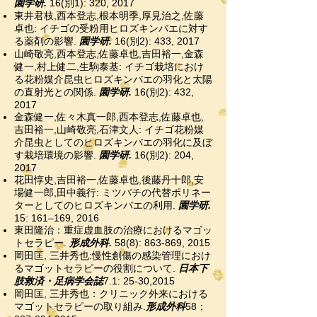
園学研.
16(別1): 320, 2017
東井君枝,西本登志,根本明季,厚見治之,佐藤
卓也: イチゴの受粉用ヒロズキンバエに対す
る薬剤の影響.
園学研.
16(別2): 433, 2017
山崎敬亮,西本登志,佐藤卓也,吉田裕一,金森
健一,村上健二,生駒泰基: イチゴ栽培におけ
る花粉媒介昆虫ヒロズキンバエの羽化と太陽
の直射光との関係.
園学研.
16(別2): 432,
2017
金森健一,佐々木真一郎,西本登志,佐藤卓也,
吉田裕一,山崎敬亮,石津文人: イチゴ花粉媒
介昆虫としてのヒロズキンバエの羽化に及ぼ
す栽培環境の影響.
園学研.
16(別2): 204,
2017
花田惇史,吉田裕一,佐藤卓也,後藤丹十郎,安
場健一郎,田中義行: ミツバチの代替ポリネー
ターとしてのヒロズキンバエの利用.
園学研.
15: 161–169, 2016
東田隆治：重症虚血肢の治療におけるマゴッ
トセラピー.
形成外科.
58(8): 863-869, 2015
岡田匡, 三井秀也:慢性創傷の感染管理におけ
るマゴットセラピーの役割について.
日本下
肢救済・足病学会誌
7.1: 25-30,2015
岡田匡, 三井秀也：クリニック外来における
マゴットセラピーの取り組み.
形成外科
58；