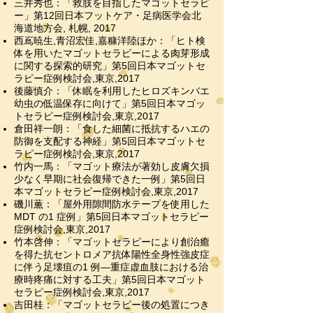
三井秀也：「救肢を目指したマゴットセラピ
ー」
第12回日本フットケア・足病医学会北
海道地方会, 札幌, 2017
西嶌暁生,青沼
宏佳,嘉糠洋陸ほか：「ヒト検
体を用いたマゴットセラピーによる肉芽形成
に関する探索的研究」第5回日本マゴットセ
ラピー症例検討会,東京,2017
後藤慎介：「休眠を利用したヒロズキンバエ
幼虫の低温保存に向けて」第5回日本マゴッ
トセラピー症例検討会,東京,2017
倉田祥一朗：「食した細菌に抵抗するハエの
防御を支配する神経」第5回日本マゴットセ
ラピー症例検討会,東京,2017
竹内一馬：「マゴット療法が著効し皮膚欠損
少なく早期に社会復帰できた一例」第5回日
本マゴットセラピー症例検討会,東京,2017
磯川薫：「屋外用隙間防水テープを使用した
MDT の1 症例」第5回日本マゴットセラピー
症例検討会,東京,2017
竹本啓伸：「マゴットセラピーにより創治癒
を得た抗セントロメア抗体陽性全身性強皮症
に伴う足壊疽の1 例―重症虚血肢における治
療時疼痛に対する工夫」第5回日本マゴット
セラピー症例検討会,東京,2017
吉田桂：「マゴットセラピー後の処置につき