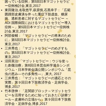
困っている症例」第5回日本マゴットセラピ
ー症例検討会,東京,2017
東田隆治,名取悠平,萩原慎,石黒幸子：「広範
囲踵部皮膚潰を伴った重症下肢虚血、糖尿
病、透析患者に対するマゴットセラピー ～
AOI 国際病院における
マゴットセラピー導入
症例～」第5回日本マゴットセラピー症例検
討会,東京,2017
阿部俊輔：「マゴットセラピーの将来のため
に」第5回日本マゴットセラピー症例検討会,
東京,2017
三井秀也：「マゴットセラピーのめざすも
の」第5回日本マゴットセラピー症例検討会,
東京,2017
沼田英治:「マゴットセラピー：ウジを使っ
た創傷治療」第8回日本昆虫科学連合シンポ
ジウム・日本学術会議公開シンポジウム「昆
虫の恵み―その多角性―」,東大, 2017
三井秀也：「マゴットセラピーの適応とその
実際」第９回日本下肢救済学会・足病学会,
博多,2017
竹本啓伸：「足関節ブロック～マゴットセラ
ピーを活用するために知っておきたい診療ツ
ール～皮膚科の立場から」第９回日本下肢救
済学会・足病学会,博多,2017