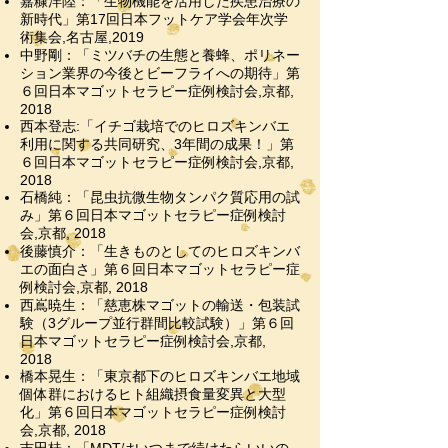
嘉糠洋陸：「生物機能を活用した疾患治療の
新時代」第17回日本フットケア
学会年次学
術集会,名古屋
,2019
中野剛：「ミツバチの生態と養蜂、ポリネー
ション業界の今後とビーフライへの期待」第
６回日本マゴットセラピー症例検討会,京都,
2018
西本登志:「イチゴ栽培でのヒロズキンバエ
利用に関する共同研究、3年間の成果！」第
６回日本マゴットセラピー症例検討会,京都,
2018
石橋純：「昆虫抗微生物タンパク質応用の試
み」第６回日本マゴットセラピー症例検討
会,京都, 2018
後藤慎介：「生きものとしてのヒロズキンバ
エの面白さ」第６回日本マゴットセラピー症
例検討会,京都, 2018
西嶌暁生：「慈恵株マゴットの輸送・包装試
験（3グループ並行群間比較試験）」第６回
日本マゴットセラピー症例検討会,京都,
2018
橋本晃生：「東京都下のヒロズキンバエ地域
個体群におけるヒト組織摂食量変異と大型
化」第６回日本マゴットセラピー症例検討
会,京都, 2018