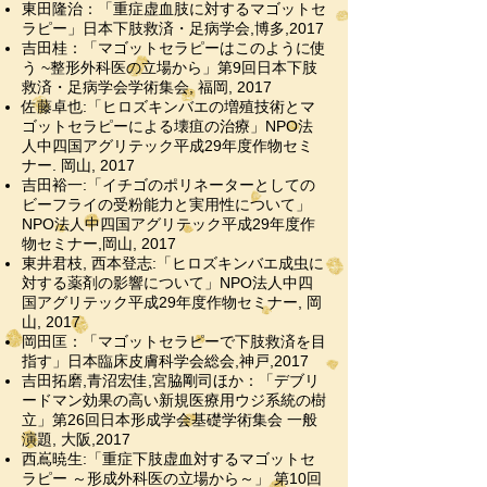
東田隆治：「重症虚血肢に対するマゴットセ
ラピー」日本下肢救済・足病学会,博多,2017
吉田桂：「マゴットセラピーはこのように使
う ~整形外科医の立場から」第9回日本下肢
救済・足病学会学術集会, 福岡, 2017
佐藤卓也:「ヒロズキンバエの増殖技術とマ
ゴットセラピーによる壊疽の治療」NPO法
人中四国アグリテック平成29年度作物セミ
ナー. 岡山, 2017
吉田裕一:「イチゴのポリネーターとしての
ビーフライの受粉能力と実用性について」
NPO法人中四国アグリテック平成29年度作
物セミナー,岡山, 2017
東井君枝, 西本登志:「ヒロズキンバエ成虫に
対する薬剤の影響について」NPO法人中四
国アグリテック平成29年度作物セミナー, 岡
山, 2017
岡田匡：「マゴットセラピーで下肢救済を目
指す」日本臨床皮膚科学会総会,神戸,2017
吉田拓磨,青沼宏佳,宮脇剛司ほか：「デブリ
ードマン効果の高い新規医療用ウジ系統の樹
立」第26回日本形成学会基礎学術集会 一般
演題, 大阪,2017
西嶌暁生:「重症下肢虚血対するマゴットセ
ラピー ～形成外科医の立場から～」 第10回