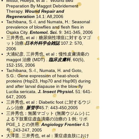
Mitsui, Hideya, et al： Wound Bed
Preparation By Maggot Debridement
Therapy.
Wound Repair and
Regeneration
14.1: A8,2006
Tachibana, S.-I. and Numata, H.: Seasonal
prevalence of blowflies and flesh flies in
Osaka City.
Entomol. Sci.
9: 341-345, 2006
三井秀也, et al：糖尿病性壊疽に対するマゴ
ット治療.
日本外科学会雑誌
107.2: 570,
2006
大浦紀彦, 三井秀也, et al：慢性皮膚潰瘍の
maggot 治療 (MDT) .
臨床皮膚科
, 60(5),
152-155, 2006
Tachibana, S.-I., Numata, H. and Goto,
S.G.: Gene expression of heat-shock
proteins (Hsp23, Hsp70 and Hsp90) during
and after larval diapause in the blow fly
Lucilia sericata.
J. Insect Physiol.
51: 641-
647, 2005
三井秀也, et al：Diabetic foot に対するウジ
ムシ治療.
脈管学
45.7: 443-450,2005
三井秀也：無菌マゴット (無菌ウジムシ) に
よる下肢重症虚血潰瘍の治療の 1 例; リポ
PGE_1 との併用.
Angiology Frontier
4.3
号: 243-247, 2005
大澤晋, 三井秀也, et al：重症虚血肢におけ