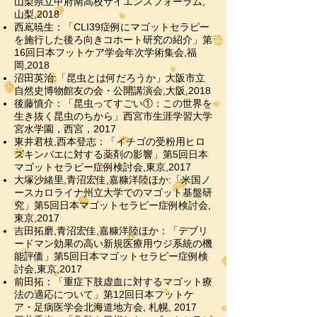
山梨県立甲府南高校サイエンスフォーラム,
山梨,2018
西嶌暁生：「CLI39症例にマゴットセラピー
を施行した後ろ向きコホート研究の紹介」第
16回日本フットケア学会年次学術集会,福
岡,2018
沼田英治:「昆虫とは何だろうか」大阪市立
自然史博物館友の会・公開講演会,大阪,2018
後藤慎介：「昆虫ってすごい①：この世界を
生き抜く昆虫のちから」西宮市生涯学習大学
宮水学園，西宮，2017
東井君枝,西本登志：「イチゴの受粉用ヒロ
ズキンバエに対する薬剤の影響」第5回日本
マゴットセラピー症例検討会,東京,2017
大塚沙緒里,青沼宏佳,嘉糠洋陸ほか:「米国ノ
ースカロライナ州立大学でのマゴット基盤研
究」第5回日本マゴットセラピー症例検討会,
東京,2017
吉田拓磨,青沼宏佳,嘉糠洋陸ほか：「デブリ
ードマン効果の高い新規医療用ウジ系統の機
能評価」第5回日本マゴットセラピー症例検
討会,東京,2017
前田拓：「重症下肢虚血に対するマゴット療
法の適応について」第12回日本フットケ
ア・足病医学会北海道地方会, 札幌, 2017