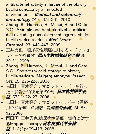
antibacterial activity in larvae of the blowfly
Lucilia sericata by an infected
environment.
Medical and veterinary
entomology
24.4: 375-381, 2010
Zhang, B., Numata, H., Mitsui, H. and Goto,
S.G.: A simple and heat-sterilizable artificial
diet excluding animal-derived ingredients for
Lucilia sericata adults.
Med. Veter.
Entomol.
23: 443-447, 2009
三井秀也：糖尿病性壊症に対するマゴットセ
ラピーの可能性.
岡山実験動物研究会報
25:
20-21, 2009
Zhang, B., Numata, H., Mitsui, H. and Goto,
S.G.: Short-term cold storage of blowfly
Lucilia sericata (Meigen) embryos.
Insect
Sci.
15: 225-228, 2008
吉田桂, 青木亮介：マゴットセラピーを行っ
た下腿骨折術後感染の1例.
日本農村医学会
誌
, 57(1): 22- 27, 2008
吉田桂, 青木亮介：マゴットセラピー（医療
用ウジ治療）の経験.
新潟整外会誌
, 24: 87-
92, 2008
岡田匡, 三井秀也:糖尿病性潰瘍・壊疽に対す
るMaggot Therapy.
日本皮膚科学会
雑
誌
.
118(3):409-413, 2008