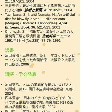
21: 197-202, 2004
三井秀也：難治性潰瘍に対する無菌ハエ幼虫
による治療.
診断と新薬
41.9: 32-32, 2004
Tachibana, S.-I. and Numata, H.: An artificial
diet for blow fly larvae, Lucilia sericata
(Meigen) (Diptera: Calliphoridae).
Appl.
Entomol. Zool.
36: 521-523, 2001
Chernysh, S.I., 沼田英治: 腐食性ハエ類の大
量飼育工場と環境問題.
生物科学ニュース
1991年9月号(No.238): 77-79, 1991
訳書
沼田英治・三井秀也（訳） マゴットセラピ
ー：ウジを使った創傷治療 大阪公立大学共
同出版会, 2006
講演・学会発表
沼田英治:「ハエの驚異的な能力および人と
の関係
」第123回日本皮膚科学会総会, 京都,
2024
西本登志:「日本のイチゴの歩みとイチゴの
ハウス促成栽培発症の地, 奈良県における近
年の品種開発」, 龍谷大学, 2024
岡田匡：「マゴットセラピー」ラジオ