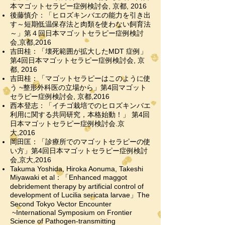
本マゴットセラピー症例検討会, 京都, 2016
後藤慎介：「ヒロズキンバエの能力を引き出
す～短期低温保存法と肉類を使わない飼育法
～」第４回日本マゴットセラピー症例検討
会,京都,2016
吉田桂：「壊死範囲が拡大したMDT 症例」
第4回日本マゴットセラピー症例検討会, 京
都, 2016
吉田桂：「マゴットセラピーはこのように使
う ~整形外科医の立場から」第4回マゴット
セラピー症例検討会, 京都,2016
西本登志：「イチゴ栽培でのヒロズキンバエ
利用に関する共同研究，本格始動！」 第4回
日本マゴットセラピー症例検討会.京
大,2016
岡田匡：「診療所でのマゴットセラピーの使
い方」第4回日本マゴットセラピー症例検討
会,京大,2016
Takuma Yoshida, Hiroka Aonuma, Takeshi
Miyawaki et al：「Enhanced maggot
debridement therapy by artificial control of
development of Lucilia sericata larvae」The
Second Tokyo Vector Encounter
~International Symposium on Frontier
Science of Pathogen-transmitting