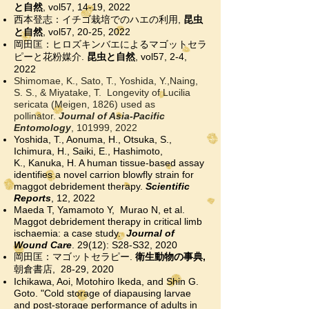
と自然
, vol57
, 14-19
, 2022
西本登志：イチゴ栽培でのハエの利用,
昆虫
と自然
, vol57
, 20-25, 2022
岡田匡：ヒロズキンバエによるマゴットセラ
ピーと花粉媒介.
昆虫と自然
, vol57
, 2-4,
2022
Shimomae, K., Sato, T., Yoshida, Y.,Naing,
S. S., & Miyatake, T. Longevity of Lucilia
sericata (Meigen, 1826) used as
pollinator.
Journal of Asia-Pacific
Entomology
, 101999, 2022
Yoshida, T., Aonuma, H., Otsuka, S.,
Ichimura, H., Saiki, E., Hashimoto,
K.,
Kanuka, H.
A human tissue-based assay
identifies a novel carrion blowfly strain for
maggot debridement therapy.
Scientific
Reports
, 12, 2022
Maeda T, Yamamoto Y, Murao N, et al.
Maggot debridement therapy in critical limb
ischaemia: a case study.
Journal of
Wound Care
. 29(12): S28-S32, 2020
岡田匡：マゴットセラピー.
衛生動物の事典,
朝倉書店,
28-29, 2020
Ichikawa, Aoi, Motohiro Ikeda, and Shin G.
Goto. "Cold storage of diapausing larvae
and post-storage performance of adults in