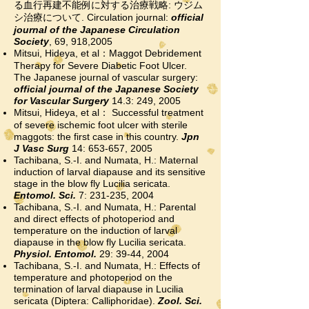
る血行再建不能例に対する治療戦略: ウジム
シ治療について. Circulation journal:
official
journal of the Japanese Circulation
Society
, 69, 918,2005
Mitsui, Hideya, et al：Maggot Debridement
Therapy for Severe Diabetic Foot Ulcer.
The Japanese journal of vascular surgery:
official journal of the Japanese Society
for Vascular Surgery
14.3: 249, 2005
Mitsui, Hideya, et al： Successful treatment
of severe ischemic foot ulcer with sterile
maggots: the first case in this country.
Jpn
J Vasc Surg
14: 653-657, 2005
Tachibana, S.-I. and Numata, H.: Maternal
induction of larval diapause and its sensitive
stage in the blow fly Lucilia sericata.
Entomol. Sci.
7: 231-235, 2004
Tachibana, S.-I. and Numata, H.: Parental
and direct effects of photoperiod and
temperature on the induction of larval
diapause in the blow fly Lucilia sericata.
Physiol. Entomol.
29: 39-44, 2004
Tachibana, S.-I. and Numata, H.: Effects of
temperature and photoperiod on the
termination of larval diapause in Lucilia
sericata (Diptera: Calliphoridae).
Zool. Sci.