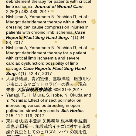
debridement therapy for patients with critical
limb ischemia.
Journal of Wound Care
.
2;26(8):483-489, 2017
Nishijima A, Yamamoto N, Yoshida R, et al :
Maggot debridement therapy with a direct
dressing can cause compression injuries in
patients with chronic limb ischemia.
Case
Reports Plast Surg Hand Surg.
4(1):84-
88, 2017
Nishijima A, Yamamoto N, Yoshida R, et al :
Maggot debridement therapy for a patient
with critical limb ischaemia and severe
cardiac dysfunction: possibility of limb
salvage.
Case Reports Plast Surg Hand
Surg.
4(1): 42-47, 2017
大塚沙緒里、青沼宏佳、嘉糠洋陸：医療用ウ
ジ虫によるマゴットセラピーの過去・現在・
未来.
大阪保険医療雑誌.
606:31−5,2017
Yanagi, T., H. Miura, S. Isobe, N. Okuda and
Y. Yoshida: Effect of insect pollinator on
inbreeding versus outbreeding in open
pollinated strawberry seeds.
Sci. Hortic.
215: 112–116, 2017
東井君枝,西本登志,矢奥泰章,根本明季,佐藤
卓也,吉田裕一: 施設栽培イチゴに対する花粉
媒介昆虫としてのヒロズキンバエの実用性.