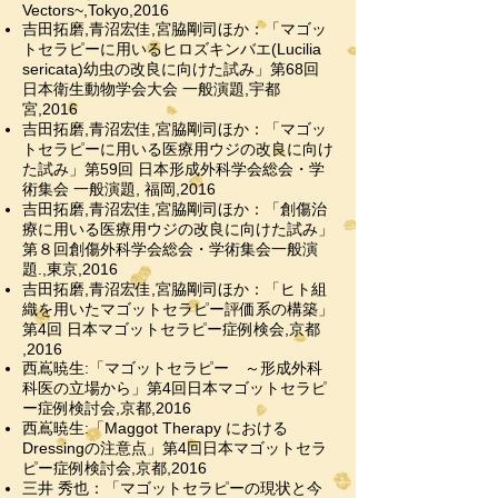
Vectors~,Tokyo,2016
吉田拓磨,青沼宏佳,宮脇剛司ほか：「マゴッ
トセラピーに用いるヒロズキンバエ(Lucilia
sericata)幼虫の改良に向けた試み」第68回
日本衛生動物学会大会 一般演題,宇都
宮,2016
吉田拓磨,青沼宏佳,宮脇剛司ほか：「マゴッ
トセラピーに用いる医療用ウジの改良に向け
た試み」第59回 日本形成外科学会総会・学
術集会 一般演題, 福岡,2016
吉田拓磨,青沼宏佳,宮脇剛司ほか：「創傷治
療に用いる医療用ウジの改良に向けた試み」
第８回創傷外科学会総会・学術集会一般演
題.,
東京,2016
吉田拓磨,青沼宏佳,宮脇剛司ほか：「ヒト組
織を用いたマゴットセラピー評価系の構築」
第4回 日本マゴットセラピー症例検会,京都
,2016
西嶌暁生:「マゴットセラピー ～形成外科
科医の立場から」第4回日本マゴットセラピ
ー症例検討会,京都,2016
西嶌暁生:「Maggot Therapy における
Dressingの注意点」第4回日本マゴットセラ
ピー症例検討会,京都,2016
三井 秀也：「マゴットセラピーの現状と今