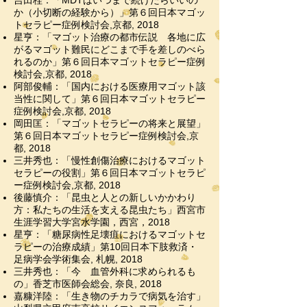
吉田桂：「MDTはいつまで続けたらいいの
か（小切断の経験から）」第６回日本マゴッ
トセラピー症例検討会,京都, 2018
星亨：「マゴット治療の都市伝説 各地に広
がるマゴット難民にどこまで手を差しのべら
れるのか」第６回日本マゴットセラピー症例
検討会,京都, 2018
阿部俊輔：「国内における医療用マゴット該
当性に関して」第６回日本マゴットセラピー
症例検討会,京都, 2018
岡田匡：「マゴットセラピーの将来と展望」
第６回日本マゴットセラピー症例検討会,京
都, 2018
三井秀也：「慢性創傷治療におけるマゴット
セラピーの役割」第６回日本マゴットセラピ
ー症例検討会,京都, 2018
後藤慎介：「昆虫と人との新しいかかわり
方：私たちの生活を支える昆虫たち」西宮市
生涯学習大学宮水学園，西宮，2018
星亨：「糖尿病性足壊疽におけるマゴットセ
ラピーの治療成績」第10回日本下肢救済・
足病学会学術集会, 札幌, 2018
三井秀也：「今 血管外科に求められるも
の」香芝市医師会総会, 奈良, 2018
嘉糠洋陸：「生き物のチカラで病気を治す」