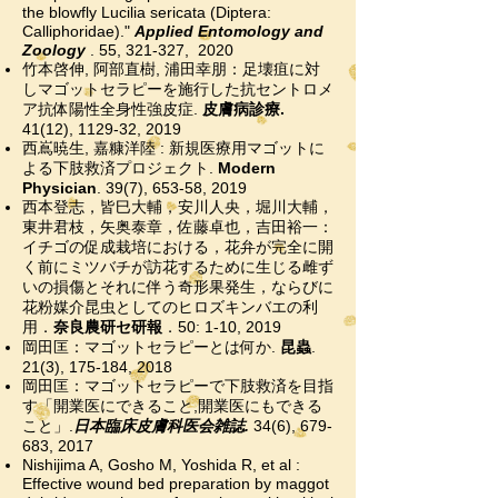
the blowfly Lucilia sericata (Diptera:
Calliphoridae)."
Applied Entomology and
Zoology
. 55, 321-327, 2020
竹本啓伸, 阿部直樹, 浦田幸朋
：
足壊疽に対
しマゴットセラピーを施行した
抗セントロメ
ア抗体陽性全身性強皮症.
皮膚病診療.
41
(12), 1129-32, 2019
西嶌暁生,
嘉糠洋陸 : 新規医療用マゴットに
よる下肢救済プロジェクト.
Modern
Physician
. 39(7), 653-58, 2019
西本登志，皆巳大輔，安川人央，堀川大輔，
東井君枝，矢奥泰章，佐藤卓也，吉田裕一：
イチゴの促成栽培における，花弁が完全に開
く前に
ミツバチが
訪花するために生じる雌ず
いの損傷とそれに伴う奇形果発生，ならびに
花粉媒介昆虫としてのヒロズキンバエの利
用．
奈良農研セ研報
．50:
1-10, 2019
岡田匡：マゴットセラピーとは何か.
昆蟲
.
21(3), 175-184, 2018
岡田匡：マゴットセラピーで下肢救済を目指
す「開業医にできること,開業医にもできる
こと」.
日本臨床皮膚科医会雑誌.
34(6), 679-
683, 2017
Nishijima A, Gosho M, Yoshida R, et al :
Effective wound bed preparation by maggot