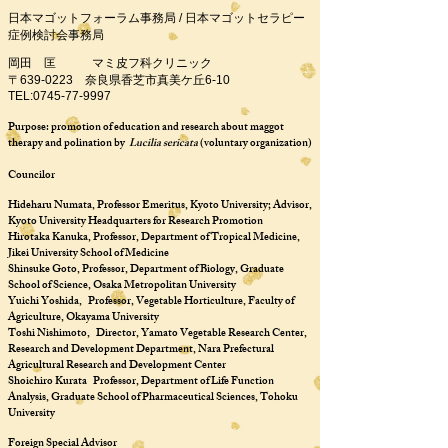
日本マゴットフォーラム事務局 / 日本マゴットセラピー
症例検討会事務局
岡田 匡 マミ皮フ科クリニック
〒639-0223 奈良県香芝市真美ケ丘6-10
TEL:
0745-77-9997
Purpose: promotion of education and research about maggot
therapy and polination by
Lucilia sericata
(voluntary organization)
Councilor
Hideharu Numata, Professor Emeritus, Kyoto University; Advisor,
Kyoto University Headquarters for Research Promotion
Hirotaka Kanuka, Professor, Department of Tropical Medicine,
Jikei University School of Medicine
Shinsuke Goto, Professor, Department of Biology, Graduate
School of Science, Osaka Metropolitan University
Yuichi Yoshida, Professor, Vegetable Horticulture, Faculty of
Agriculture, Okayama University
Toshi Nishimoto, Director, Yamato Vegetable Research Center,
Research and Development Department, Nara Prefectural
Agricultural Research and Development Center
Shoichiro Kurata Professor, Department of Life Function
Analysis, Graduate School of Pharmaceutical Sciences, Tohoku
University
Foreign Special Advisor