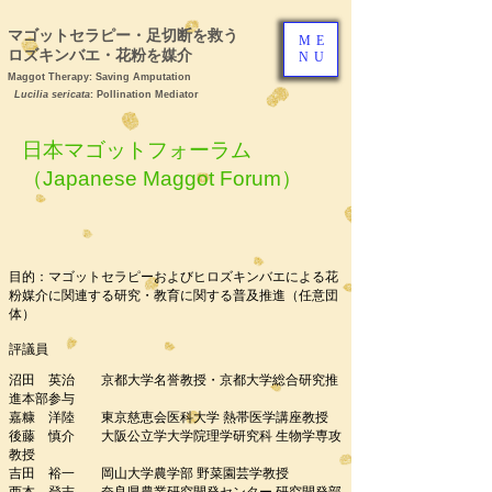
マゴットセラピー・足切断を救う ヒ
ME
ロズキンバエ・花粉を媒介
NU
Maggot Therapy: Saving Amputation
Lucilia sericata
: Pollination Mediator
日本マゴットフォーラム
（Japanese Maggot Forum）
目的：マゴットセラピーおよびヒロズキンバエによる花
粉媒介に関連する研究・教育に関する普及推進（任意団
体）
評議員
沼田 英治 京都大学名誉教授・京都大学総合研究推
進本部参与
嘉糠 洋陸 東京慈恵会医科大学 熱帯医学講座教授
後藤 慎介 大阪公立学大学院理学研究科 生物学専攻
教授
吉田 裕一 岡山大学農学部 野菜園芸学教授