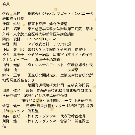
会員
佐藤 卓也 株式会社ジャパンマゴットカンパニー代
表取締役社長
伊藤 維明 根室市役所 総合政策部
​​吉田 拓磨 東京慈恵会医科大学附属第三病院 形成
外科・東京慈恵会医科大学熱帯医学講座講師
阿部 俊輔 Houston, TX, USA
中野 剛 アピ株式会社 ミツバチ課
小阪 健一郎 京都大学大学院医学研究科 皮膚科
​​松井 真理子 小倉第一病院 広報室（本サイトのイラ
ストはすべて松井 真理子氏の制作）
山野 光信 （有）システムアシスト 代表取締役社長
山野 信一
技術部
鈴木 正哉 国立研究開発法人 産業技術総合研究所
地質調査総合センター
地圏資源環境研究部門 副研究部門長
山崎 敬亮 農業・食品産業技術総合研究機構 野菜花
き研究部門 施設生産システム研究領域
施設野菜花き生育制御グループ 上級研究員
金森 健一 島根県農業技術センター 栽培研究部 業務
推進スタッフ 調整監
島内 総明 （株）カメダデンキ 代表取締役社長
川野 浩一 （株）カメダデンキ 営業部 開発課主
任