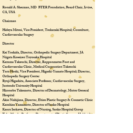
Ronald A. Sherman, MD BTER Foundation, Board Chair, Irvine,
CA, USA
Chairman
Hideya Mitsui, Vice President, Tsukazaki Hospital; Consultant,
Cardiovascular Surgery
Director
Kei Yoshida, Director, Orthopedic Surgery Department, JA
Niigata Koseiren Toyosaka Hospital
Kazuma Takeuchi, Director, Ropponmatsu Foot and
Cardiovascular Clinic, Medical Corporation Takeuchi
Toru Hoshi, Vice President, Higashi-Yamato Hospital; Director,
Orthopedic Surgery Center
Ryuji Higashita, Associate Professor, Cardiovascular Surgery,
Juntendo University Hospital
Hironobu Takemoto, Director of Dermatology, Mutsu General
Hospital
Akio Nishijima, Director, Ebisu Plastic Surgery & Cosmetic Clinic
Kazuhisa Yamamoto, Director of Sanko Hospital
Kaoru Isokawa, Director of Nursing, Sanko Hospital Group
Taku Maeda, Professor, Department of Plastic Surgery, Hokkaido
University
Tadasu Okada, Director of Mami Dermatology Clinic