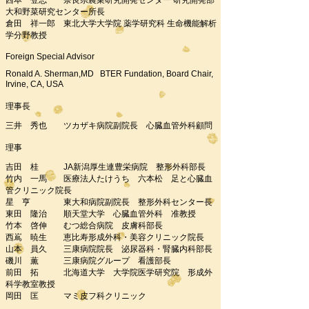
西本 登志 奈良県農業研究開発センター 研究開発部
大和野菜研究センター所長
倉田 祥一郎 東北大学大学院 薬学研究科 生命機能解析
学分野教授
Foreign Special Advisor
​Ronald A. Sherman,MD BTER Fundation, Board Chair,
Irvine, CA, USA
理事長
三井 秀也 ツカザキ病院副院長 心臓血管外科顧問
理事
吉田 桂 JA新潟厚生連豊栄病院 整形外科部長
竹内 一馬 医療法人たけうち 六本松 足と心臓血
管クリニック院長
星 亨 東大和病院副院長 整形外科センター長
東田 隆治 順天堂大学 心臓血管外科 准教授
竹本 啓伸 むつ総合病院 皮膚科部長
西嶌 暁生 恵比寿形成外科・美容クリニック院長
山本 員久 三康病院院長 泌尿器科・腎臓内科部長
磯川 薫 三康病院グループ 看護部長
前田 拓 北海道大学 大学院医学研究院 形成外
科学教室教授
岡田 匡 マミ皮フ科クリニック